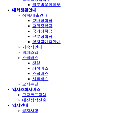
글로벌융합학부
대학생활안내
장학/대출안내
교내장학금
교외장학금
국가장학금
근로장학금
학자금대출안내
기숙사안내
캠퍼스맵
스쿨버스
전철
좌석버스
스쿨버스
셔틀버스
오시는길
입시조회서비스
고교코드검색
내신성적산출
입시안내
공지사항