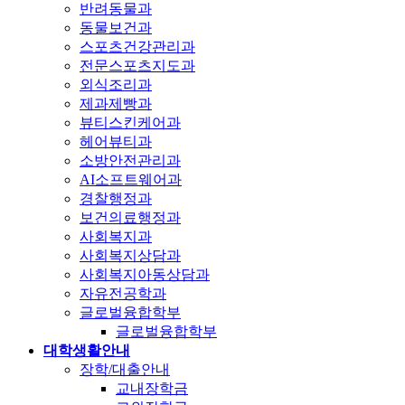
반려동물과
동물보건과
스포츠건강관리과
전문스포츠지도과
외식조리과
제과제빵과
뷰티스킨케어과
헤어뷰티과
소방안전관리과
AI소프트웨어과
경찰행정과
보건의료행정과
사회복지과
사회복지상담과
사회복지아동상담과
자유전공학과
글로벌융합학부
글로벌융합학부
대학생활안내
장학/대출안내
교내장학금