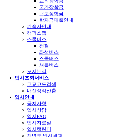
교외장학금
국가장학금
근로장학금
학자금대출안내
기숙사안내
캠퍼스맵
스쿨버스
전철
좌석버스
스쿨버스
셔틀버스
오시는길
입시조회서비스
고교코드검색
내신성적산출
입시안내
공지사항
입시상담
입시FAQ
입시자료실
입시캘린더
전년도 입시결과