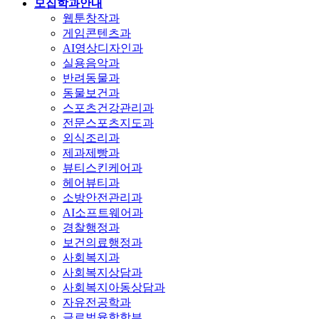
모집학과안내
웹툰창작과
게임콘텐츠과
AI영상디자인과
실용음악과
반려동물과
동물보건과
스포츠건강관리과
전문스포츠지도과
외식조리과
제과제빵과
뷰티스킨케어과
헤어뷰티과
소방안전관리과
AI소프트웨어과
경찰행정과
보건의료행정과
사회복지과
사회복지상담과
사회복지아동상담과
자유전공학과
글로벌융합학부